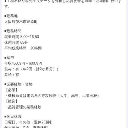
●工程不良や客先不良データを分析し品質改善を適確・効率的に行いま
す。
■勤務地
大阪府茨木市豊原町
■勤務時間
就業時間 8:00~16:50
休憩時間 65分
平均残業時間 20時間
■給与
年収450万円～600万円
賞与：有（年2回（計2か月分））
昇給：有
■必要経験・資格
【必須】
・機械系又は電気系の専攻経験（大学、高専、工業高校）
【歓迎】
・品質管理の業務経験
■休日休暇
日曜日、その他（週休2日制）
年末年始、GW、夏季休暇