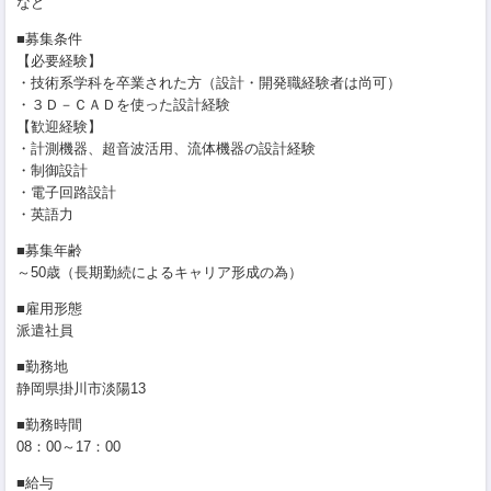
など
■募集条件
【必要経験】
・技術系学科を卒業された方（設計・開発職経験者は尚可）
・３Ｄ－ＣＡＤを使った設計経験
【歓迎経験】
・計測機器、超音波活用、流体機器の設計経験
・制御設計
・電子回路設計
・英語力
■募集年齢
～50歳（長期勤続によるキャリア形成の為）
■雇用形態
派遣社員
■勤務地
静岡県掛川市淡陽13
■勤務時間
08：00～17：00
■給与