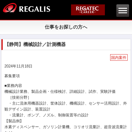
仕事をお探しの方へ
【静岡】機械設計／計測機器
国内案件
2024年11月18日
募集要項
■業務内容
機械設計業務、製品企画・仕様検討、詳細設計、試作、実験評価
［技術分野］
・主に流体用機器設計、筐体設計、機構設計、センサー活用設計、外
観デザイン設計、装置設計
・流量計、ポンプ、ノズル、制御装置等の設計
【製品例】
水素ディスペンサー、ガソリン計量機、コリオリ流量計、超音波流量計