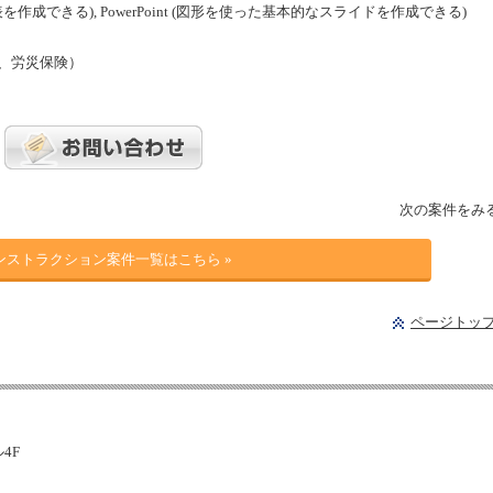
的な表を作成できる), PowerPoint (図形を使った基本的なスライドを作成できる)
、労災保険）
次の案件をみ
ンストラクション案件一覧はこちら »
ページトッ
ル4F