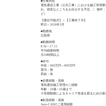
■仕事内容
電気通信工事（公共工事）における施工管理業
れ、得意なところをお任せする予定。） 物件：
ど）
【着任可能月】～【工事終了月】
即日～2026年3月
■勤務地
広島県
■勤務時間
8:30～17:15
平均残業時間
月20時間以上
■給与
年収：600万円～900万円
賞与：無
昇給：有
■必要経験・資格
電気通信施工管理のご経験
年齢：20歳～65歳まで
※長期勤務によるキャリア形成を図るための新
■歓迎経験・資格
Auto-CADのご使用経験