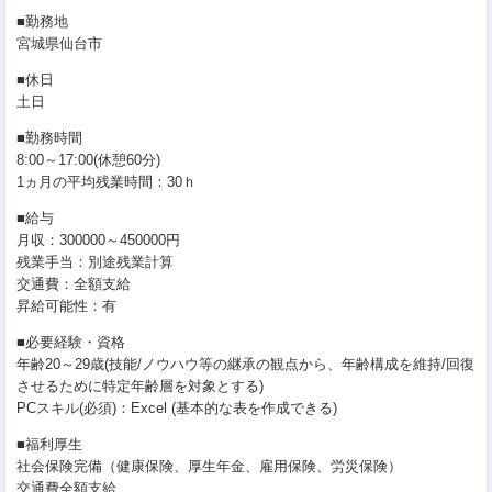
■勤務地
宮城県仙台市
■休日
土日
■勤務時間
8:00～17:00(休憩60分)
1ヵ月の平均残業時間：30ｈ
■給与
月収：300000～450000円
残業手当：別途残業計算
交通費：全額支給
昇給可能性：有
■必要経験・資格
年齢20～29歳(技能/ノウハウ等の継承の観点から、年齢構成を維持/回復
させるために特定年齢層を対象とする)
PCスキル(必須)：Excel (基本的な表を作成できる)
■福利厚生
社会保険完備（健康保険、厚生年金、雇用保険、労災保険）
交通費全額支給