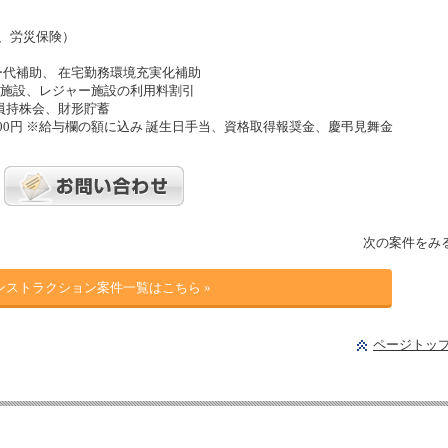
、労災保険）
ー代補助、 在宅勤務環境充実化補助
動施設、レジャー施設の利用料割引
業員持株会、財形貯蓄
2,500円 ※給与欄の額に込み 誕生日手当、資格取得報奨金、慶弔見舞金
次の案件をみ
ンストラクション案件一覧はこちら »
ページトッ