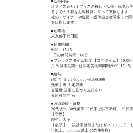
■仕事内容
オフィス造り(オフィスの移転・拡張・統廃合等
るまでの工程をお客様側に立って支援します。 
社のデザイナーや建築・設備担当者等多くの関
を目指します。
■勤務地
東京都千代田区
■勤務時間
9:00～17:15
1日の休憩時間：60分
■フレックスタイム制度 【コアタイム】 10:00~16:
月 ※試用期間中は固定労働時間制(9:00~17:15)
■給与
想定年収：5,000,000~8,000,000
残業手当:固定残業
交通費:規定に基づき支給あり
昇給可能性:有
■必須経験・資格
20代後半~30代前半 20代半ば以下不可、 30代半ば
【学歴】
院卒、大卒
【必須 】 ・設計事務所またはゼネコンにて、
年以上、3,000m2以上 の案件多数)