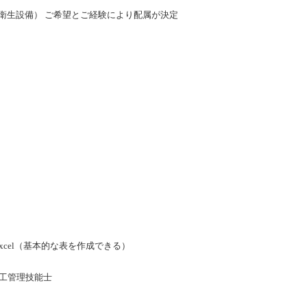
衛生設備） ご希望とご経験により配属が決定
xcel（基本的な表を作成できる）
施工管理技能士