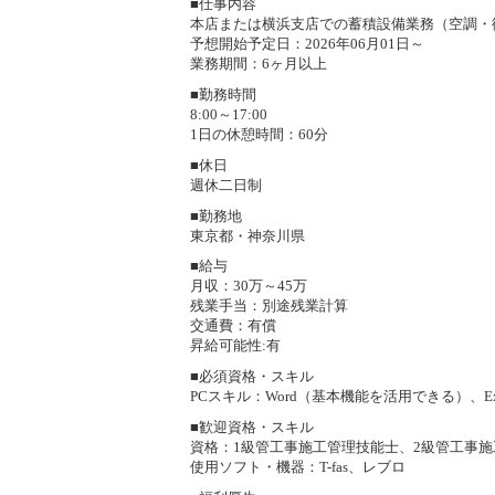
■仕事内容
本店または横浜支店での蓄積設備業務（空調・
予想開始予定日：2026年06月01日～
業務期間：6ヶ月以上
■勤務時間
8:00～17:00
1日の休憩時間：60分
■休日
週休二日制
■勤務地
東京都・神奈川県
■給与
月収：30万～45万
残業手当：別途残業計算
交通費：有償
昇給可能性:有
■必須資格・スキル
PCスキル：Word（基本機能を活用できる）、E
■歓迎資格・スキル
資格：1級管工事施工管理技能士、2級管工事
使用ソフト・機器：T-fas、レブロ