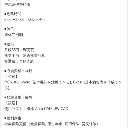
群馬県伊勢崎市
■勤務時間
8:00〜17:00（休憩60分）
■休日
週休二日制
■給与
月収35万～50万円
残業手当：別途残業計算
交通費：全額支給
■必須資格・経験
【必須】
PCスキル:Word (基本機能を活用できる), Excel (基本的な表を作成でき
る)
■歓迎資格・経験
【歓迎】
使用ソフト・機器:Auto-CAD, JW-CAD
■福利厚生
社会保険完備（健康保険, 厚生年金, 雇用保険, 労災保険）