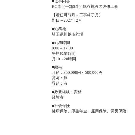
■仕事内容
RC造（一部S造）既存施設の改修工事
【着任可能月～工事終了月】
即日～2027年2月
■勤務地
埼玉県川越市的場
■勤務時間
8:00～17:00
平均残業時間
月10～20時間
■給与
月給：350,000円～500,000円
賞与：無
昇給：有
■必要経験・資格
経験者
■社会保険
健康保険、厚生年金、雇用保険、労災保険