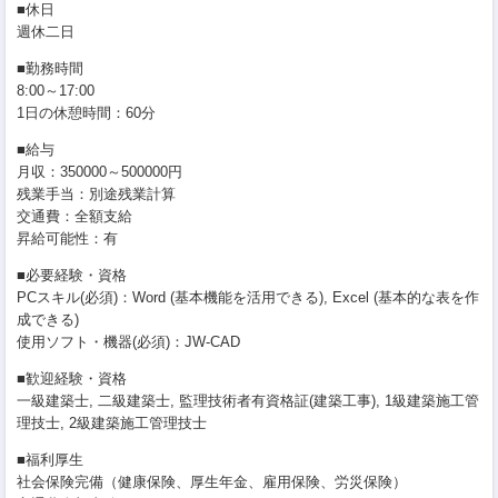
■休日
週休二日
■勤務時間
8:00～17:00
1日の休憩時間：60分
■給与
月収：350000～500000円
残業手当：別途残業計算
交通費：全額支給
昇給可能性：有
■必要経験・資格
PCスキル(必須)：Word (基本機能を活用できる), Excel (基本的な表を作
成できる)
使用ソフト・機器(必須)：JW-CAD
■歓迎経験・資格
一級建築士, 二級建築士, 監理技術者有資格証(建築工事), 1級建築施工管
理技士, 2級建築施工管理技士
■福利厚生
社会保険完備（健康保険、厚生年金、雇用保険、労災保険）