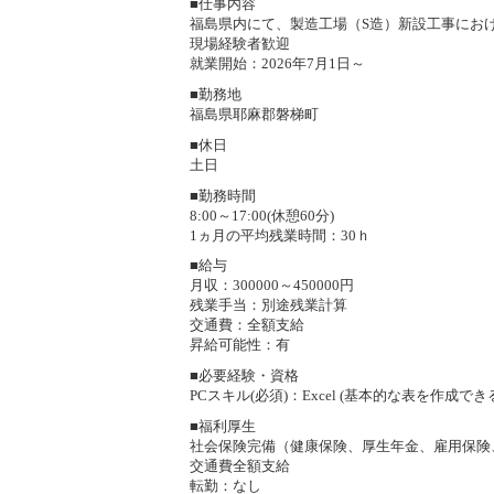
■仕事内容
福島県内にて、製造工場（S造）新設工事にお
現場経験者歓迎
就業開始：2026年7月1日～
■勤務地
福島県耶麻郡磐梯町
■休日
土日
■勤務時間
8:00～17:00(休憩60分)
1ヵ月の平均残業時間：30ｈ
■給与
月収：300000～450000円
残業手当：別途残業計算
交通費：全額支給
昇給可能性：有
■必要経験・資格
PCスキル(必須)：Excel (基本的な表を作成でき
■福利厚生
社会保険完備（健康保険、厚生年金、雇用保険
交通費全額支給
転勤：なし