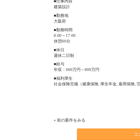
■仕事内容
建築設計
■勤務地
大阪府
■勤務時間
8:00～17:00
休憩60分
■休日
週休二日制
■給与
年収：600万円～800万円
■福利厚生
社会保険完備（健康保険, 厚生年金, 雇用保険, 
«
前の案件をみる
コ