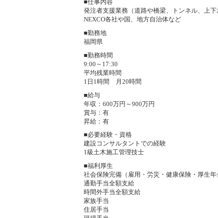
■仕事内容
発注者支援業務（道路や橋梁、トンネル、上
NEXCO各社や国、地方自治体など
■勤務地
福岡県
■勤務時間
9:00～17:30
平均残業時間
1日1時間 月20時間
■給与
年収：600万円～900万円
賞与：有
昇給：有
■必要経験・資格
建設コンサルタントでの経験
1級土木施工管理技士
■福利厚生
社会保険完備（雇用・労災・健康保険・厚生年
通勤手当全額支給
時間外手当全額支給
家族手当
住居手当