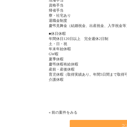
現場手当
資格手当
帰省手当
寮・社宅あり
退職金制度
慶弔見舞金（結婚祝金、出産祝金、入学祝金等
■休日休暇
年間休日120日以上 完全週休2日制
土・日・祝
年末年始休暇
GW暇
夏季休暇
慶弔休暇有給休暇
産前・産後休暇
育児休暇（取得実績あり。年間5日間まで取得
介護休暇
«
前の案件をみる
コ