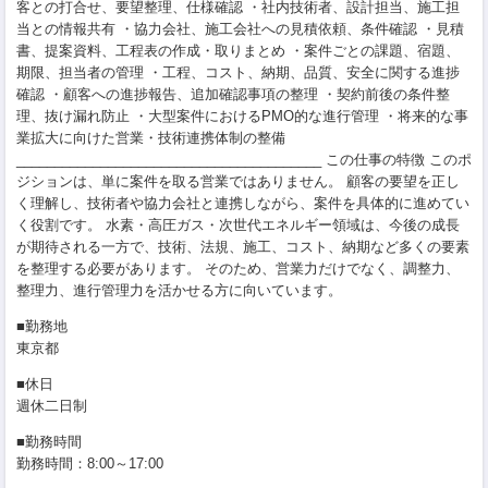
客との打合せ、要望整理、仕様確認 ・社内技術者、設計担当、施工担
当との情報共有 ・協力会社、施工会社への見積依頼、条件確認 ・見積
書、提案資料、工程表の作成・取りまとめ ・案件ごとの課題、宿題、
期限、担当者の管理 ・工程、コスト、納期、品質、安全に関する進捗
確認 ・顧客への進捗報告、追加確認事項の整理 ・契約前後の条件整
理、抜け漏れ防止 ・大型案件におけるPMO的な進行管理 ・将来的な事
業拡大に向けた営業・技術連携体制の整備
________________________________________ この仕事の特徴 このポ
ジションは、単に案件を取る営業ではありません。 顧客の要望を正し
く理解し、技術者や協力会社と連携しながら、案件を具体的に進めてい
く役割です。 水素・高圧ガス・次世代エネルギー領域は、今後の成長
が期待される一方で、技術、法規、施工、コスト、納期など多くの要素
を整理する必要があります。 そのため、営業力だけでなく、調整力、
整理力、進行管理力を活かせる方に向いています。
■勤務地
東京都
■休日
週休二日制
■勤務時間
勤務時間：8:00～17:00