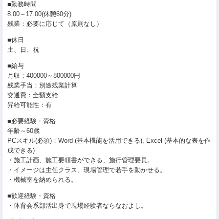
■勤務時間
8:00～17:00(休憩60分)
残業：必要に応じて（原則なし）
■休日
土、日、祝
■給与
月収：400000～800000円
残業手当：別途残業計算
交通費：全額支給
昇給可能性：有
■必要経験・資格
年齢～60歳
PCスキル(必須)：Word (基本機能を活用できる), Excel (基本的な表を作
成できる)
・施工計画、施工要領書ができる、施行管理要員。
・イメージは主任クラス、現場管理で若手を動かせる。
・機械室を納められる。
■歓迎経験・資格
・体育会系部活出身で現場経験者ならなおよし。